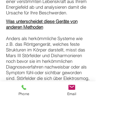
einer verstimmten Lebenskraft aus Ihrem
Energiefeld ab und analysieren damit die
Ursache für Ihre Beschwerden.
Was unterscheidet diese Geräte von
anderen Methoden
Anders als herkömmliche Systeme wie
z.B. das Röntgengerät, welches feste
Strukturen im Körper darstellt, misst das
Mars III Störfelder und Disharmonieren
noch bevor sie im herkömmlichen
Diagnoseverfahren nachweisbar oder als
Symptom fühl-oder sichtbar geworden
sind. Störfelder die sich über Elektrosmog,
Toxine, Viren, Bakterien, Parasiten und
Allergene etc. manifestieren sowie
Phone
Email
Störungen der subtilen Energien von
Organen lassen sich ausfindig machen
und mittels von potenzierten Informationen
durch Balancierung ausgleichen. Für den
Patienten ist die Anwendung vollkommen
schmerz- und nebenwirkungsfrei. Auch
Kinder können ohne Bedenken untersucht