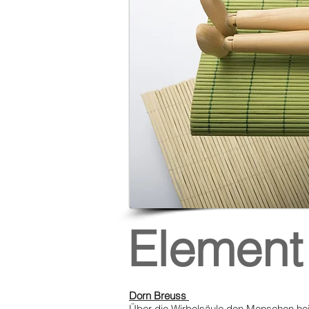
Element
Dorn Breuss
Über die Wirbelsäule den Menschen he