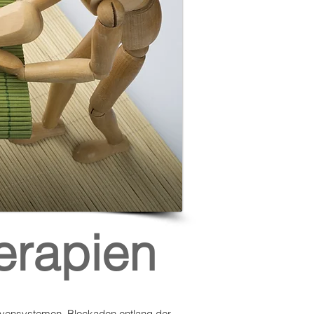
erapien
rvensystemen. Blockaden entlang der