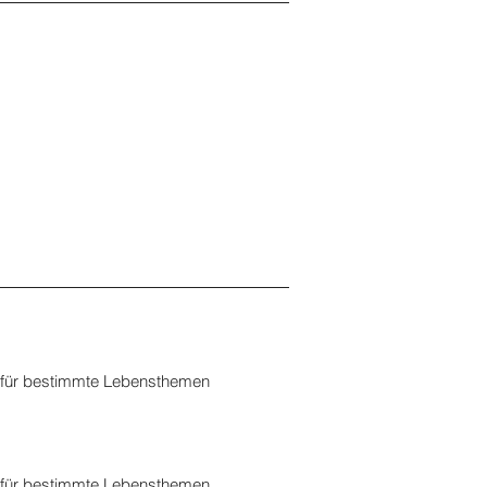
n für bestimmte Lebensthemen
n für bestimmte Lebensthemen